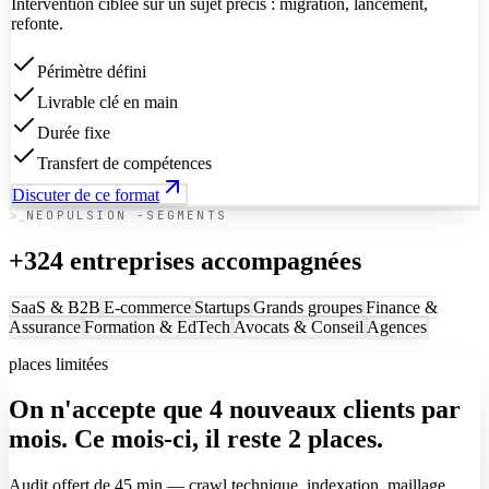
Intervention ciblée sur un sujet précis : migration, lancement,
refonte.
Périmètre défini
Livrable clé en main
Durée fixe
Transfert de compétences
Discuter de ce format
NEOPULSION -SEGMENTS
+324 entreprises accompagnées
SaaS & B2B
E-commerce
Startups
Grands groupes
Finance &
Assurance
Formation & EdTech
Avocats & Conseil
Agences
places limitées
On n'accepte que
4 nouveaux clients
par
mois. Ce mois-ci, il reste 2 places.
Audit offert de 45 min — crawl technique, indexation, maillage