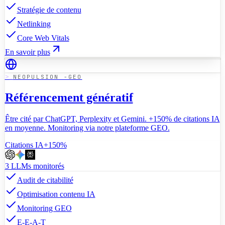
Stratégie de contenu
Netlinking
Core Web Vitals
En savoir plus
NEOPULSION -GEO
Référencement génératif
Être cité par ChatGPT, Perplexity et Gemini. +150% de citations IA
en moyenne. Monitoring via notre plateforme GEO.
Citations IA
+150%
3 LLMs monitorés
Audit de citabilité
Optimisation contenu IA
Monitoring GEO
E-E-A-T