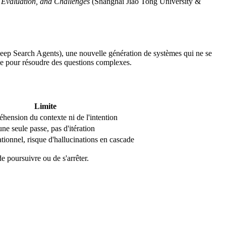
 Evaluation, and Challenges
(Shanghai Jiao Tong University &
ep Search Agents), une nouvelle génération de systèmes qui ne se
 pour résoudre des questions complexes.
Limite
hension du contexte ni de l'intention
une seule passe, pas d'itération
ionnel, risque d'hallucinations en cascade
de poursuivre ou de s'arrêter.