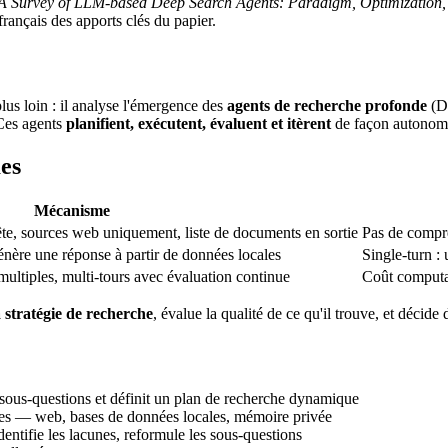
A Survey of LLM-based Deep Search Agents: Paradigm, Optimization,
rançais des apports clés du papier.
us loin : il analyse l'émergence des
agents de recherche profonde
(De
Ces agents
planifient, exécutent, évaluent et itèrent
de façon autonome
es
Mécanisme
ête, sources web uniquement, liste de documents en sortie
Pas de compré
nère une réponse à partir de données locales
Single-turn : 
ultiples, multi-tours avec évaluation continue
Coût computat
 stratégie de recherche
, évalue la qualité de ce qu'il trouve, et décide 
ous-questions et définit un plan de recherche dynamique
nes — web, bases de données locales, mémoire privée
identifie les lacunes, reformule les sous-questions