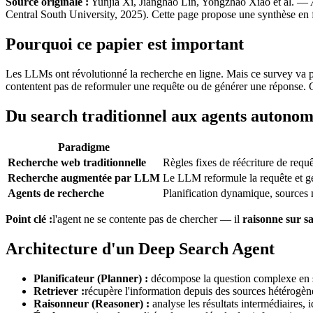
Source originale :
Yunjia Xi, Jianghao Lin, Yongzhao Xiao et al. —
Central South University, 2025). Cette page propose une synthèse en f
Pourquoi ce papier est important
Les LLMs ont révolutionné la recherche en ligne. Mais ce survey va pl
contentent pas de reformuler une requête ou de générer une réponse. 
Du search traditionnel aux agents autonom
Paradigme
Recherche web traditionnelle
Règles fixes de réécriture de requ
Recherche augmentée par LLM
Le LLM reformule la requête et gé
Agents de recherche
Planification dynamique, sources m
Point clé :
l'agent ne se contente pas de chercher — il
raisonne sur sa
Architecture d'un Deep Search Agent
Planificateur (Planner) :
décompose la question complexe en s
Retriever :
récupère l'information depuis des sources hétérogè
Raisonneur (Reasoner) :
analyse les résultats intermédiaires, 