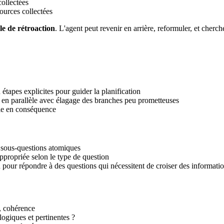
collectées
sources collectées
le de rétroaction
. L'agent peut revenir en arrière, reformuler, et cherche
tapes explicites pour guider la planification
e en parallèle avec élagage des branches peu prometteuses
égie en conséquence
 sous-questions atomiques
ppropriée selon le type de question
 pour répondre à des questions qui nécessitent de croiser des informati
, cohérence
logiques et pertinentes ?